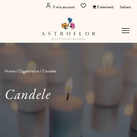
Il mio account
0 elementi
Italiano
Home
/
Oggettistica
/ Candele
Candele