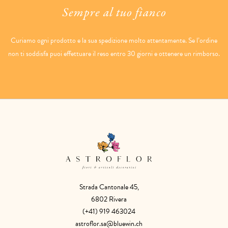
Sempre al tuo fianco
Curiamo ogni prodotto e la sua spedizione molto attentamente. Se l’ordine
non ti soddisfa puoi effettuare il reso entro 30 giorni e ottenere un rimborso.
Strada Cantonale 45,
6802 Rivera
(+41) 919 463024
astroflor.sa@bluewin.ch