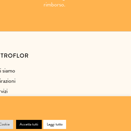
rimborso.
STROFLOR
i siamo
irazioni
vizi
ntatti
 Cookie
Accetta tutti
Leggi tutto