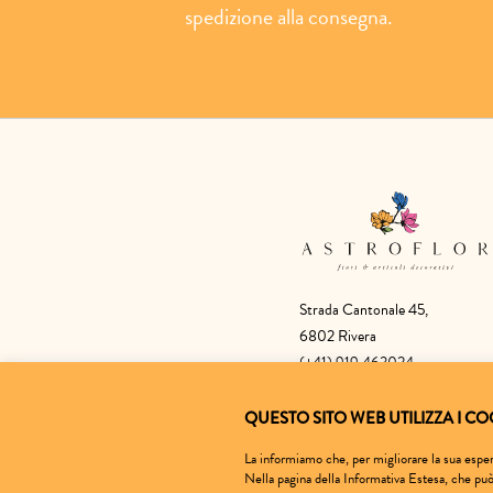
spedizione alla consegna.
Strada Cantonale 45,
6802 Rivera
(+41) 919 463024
astroflor.sa@bluewin.ch
QUESTO SITO WEB UTILIZZA I CO
La informiamo che, per migliorare la sua esperi
Nella pagina della Informativa Estesa, che pu