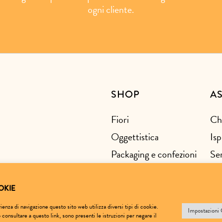
ogni cliente.
SHOP
A
Fiori
Ch
Oggettistica
Isp
Packaging e confezioni
Ser
Festività
Co
OKIE
enza di navigazione questo sito web utilizza diversi tipi di cookie.
Impostazioni
ò consultare a questo
link
, sono presenti le istruzioni per negare il