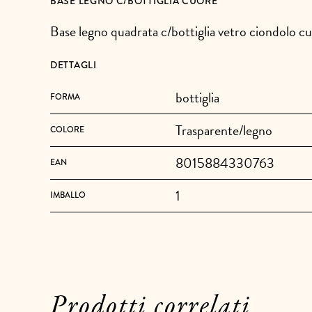
BASE LEGNO C/BOTTIGLIA CUORE
Base legno quadrata c/bottiglia vetro ciondolo c
DETTAGLI
bottiglia
FORMA
Trasparente/legno
COLORE
8015884330763
EAN
1
IMBALLO
Prodotti correlati