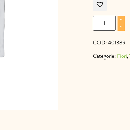
Base
legno
c/bottiglia
cuore
COD:
401389
quantità
Categorie:
,
Fiori