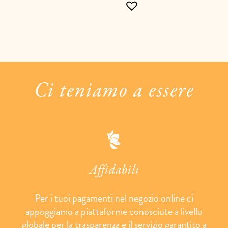
Ci teniamo a essere
Affidabili
Per i tuoi pagamenti nel negozio online ci
appoggiamo a piattaforme conosciute a livello
globale per la trasparenza e il servizio garantito a