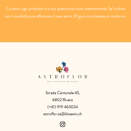
Curiamo ogni prodotto e la sua spedizione molto attentamente. Se l’ordine
non ti soddisfa puoi effettuare il reso entro 30 giorni e ottenere un rimborso.
Strada Cantonale 45,
6802 Rivera
(+41) 919 463024
astroflor.sa@bluewin.ch