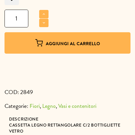
Cassetta
legno
rettangolare
C/2
bottigliette
AGGIUNGI AL CARRELLO
vetro
quantità
COD:
2849
Categorie:
,
,
Fiori
Legno
Vasi e contenitori
DESCRIZIONE
CASSETTA LEGNO RETTANGOLARE C/2 BOTTIGLIETTE
VETRO