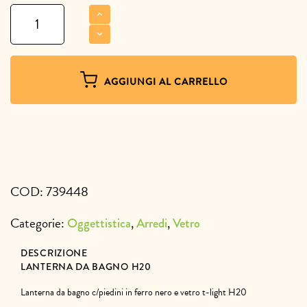
Lanterna
da
bagno
H20
quantità
AGGIUNGI AL CARRELLO
COD:
739448
Categorie:
,
,
Oggettistica
Arredi
Vetro
DESCRIZIONE
LANTERNA DA BAGNO H20
Lanterna da bagno c/piedini in ferro nero e vetro t-light H20