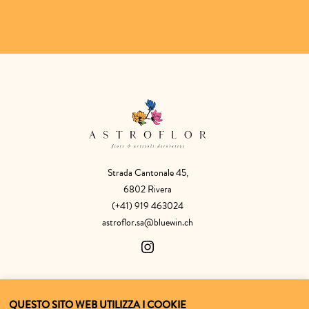
Strada Cantonale 45,
6802 Rivera
(+41) 919 463024
astroflor.sa@bluewin.ch
SHOP
ASTROFLOR
QUESTO SITO WEB UTILIZZA I COOKIE