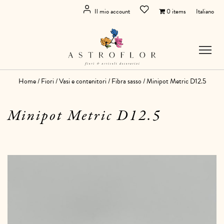
Il mio account
0 items
Italiano
Home
/
Fiori
/
Vasi e contenitori
/
Fibra sasso
/ Minipot Metric D12.5
Minipot Metric D12.5