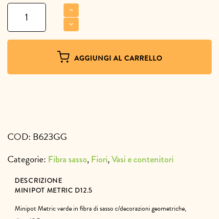
Minipot
Metric
D12.5
quantità
AGGIUNGI AL CARRELLO
COD:
B623GG
Categorie:
,
,
Fibra sasso
Fiori
Vasi e contenitori
DESCRIZIONE
MINIPOT METRIC D12.5
Minipot Metric verde in fibra di sasso c/decorazioni geometriche,