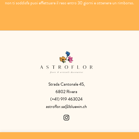
non ti soddisfa puoi effettuare il reso entro 30 giorni e ottenere un rimborso.
Strada Cantonale 45,
6802 Rivera
(+41) 919 463024
astroflor.sa@bluewin.ch