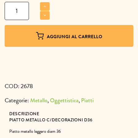
Piatto
metallo
c/decorazioni
D36
quantità
AGGIUNGI AL CARRELLO
COD:
2678
Categorie:
,
,
Metallo
Oggettistica
Piatti
DESCRIZIONE
PIATTO METALLO C/DECORAZIONI D36
Piatto metallo leggero diam 36