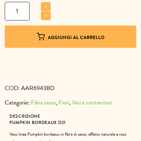
Pumpkin
bordeaux
D21
quantità
AGGIUNGI AL CARRELLO
COD:
AAR6943BD
Categorie:
,
,
Fibra sasso
Fiori
Vasi e contenitori
DESCRIZIONE
PUMPKIN BORDEAUX D21
Vaso linea Pumpkin bordeaux in fibra di sasso, effetto naturale e vaso