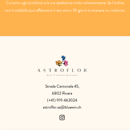
Curiamo ogni prodotto e la sua spedizione molto attentamente. Se l’ordine
non ti soddisfa puoi effettuare il reso entro 30 giorni e ottenere un rimborso.
Strada Cantonale 45,
6802 Rivera
(+41) 919 463024
astroflor.sa@bluewin.ch