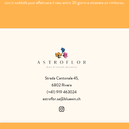
non ti soddisfa puoi effettuare il reso entro 30 giorni e ottenere un rimborso.
Strada Cantonale 45,
6802 Rivera
(+41) 919 463024
astroflor.sa@bluewin.ch