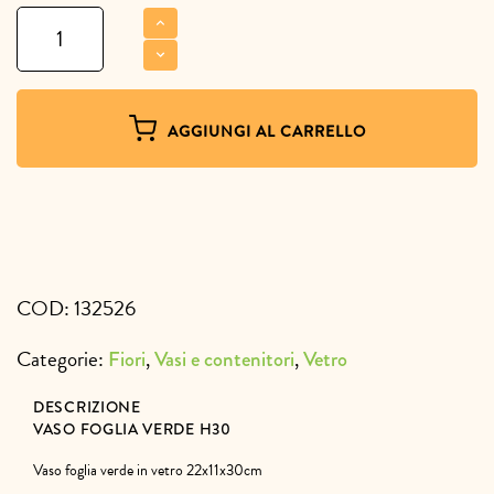
Vaso
foglia
verde
H30
quantità
AGGIUNGI AL CARRELLO
COD:
132526
Categorie:
,
,
Fiori
Vasi e contenitori
Vetro
DESCRIZIONE
VASO FOGLIA VERDE H30
Vaso foglia verde in vetro 22x11x30cm