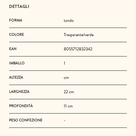
DETTAGLI
tondo
FORMA
Trasparente/verde
COLORE
8055712832342
EAN
1
IMBALLO
cm
ALTEZZA
22 cm
LARGHEZZA
11 cm
PROFONDITÀ
-
PESO CONFEZIONE