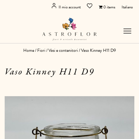
Il mio account
0 items
Italiano
Home
/
Fiori
/
Vasi e contenitori
/ Vaso Kinney H11 D9
Vaso Kinney H11 D9