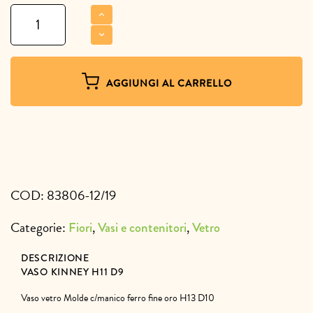
Vaso
Kinney
H11
D9
quantità
AGGIUNGI AL CARRELLO
COD:
83806-12/19
Categorie:
,
,
Fiori
Vasi e contenitori
Vetro
DESCRIZIONE
VASO KINNEY H11 D9
Vaso vetro Molde c/manico ferro fine oro H13 D10