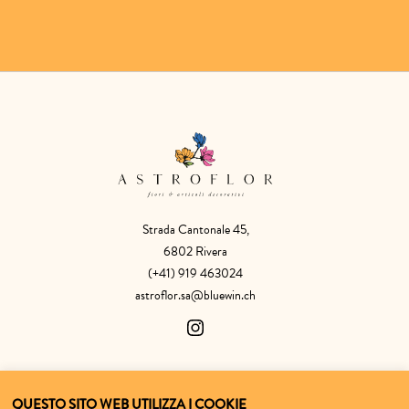
Strada Cantonale 45,
6802 Rivera
(+41) 919 463024
astroflor.sa@bluewin.ch
SHOP
ASTROFLOR
QUESTO SITO WEB UTILIZZA I COOKIE