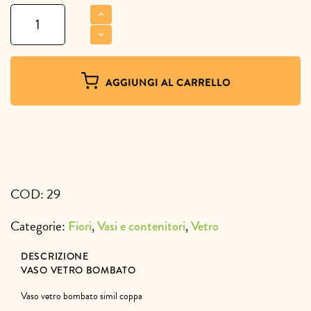
Vaso
vetro
bombato
quantità
AGGIUNGI AL CARRELLO
COD:
29
Categorie:
,
,
Fiori
Vasi e contenitori
Vetro
DESCRIZIONE
VASO VETRO BOMBATO
Vaso vetro bombato simil coppa