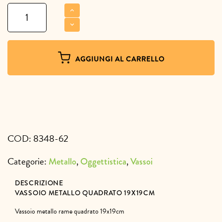
Vassoio
metallo
quadrato
19x19cm
quantità
AGGIUNGI AL CARRELLO
COD:
8348-62
Categorie:
,
,
Metallo
Oggettistica
Vassoi
DESCRIZIONE
VASSOIO METALLO QUADRATO 19X19CM
Vassoio metallo rame quadrato 19x19cm