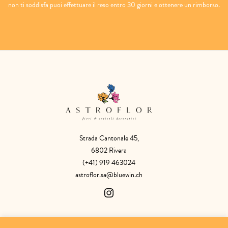
non ti soddisfa puoi effettuare il reso entro 30 giorni e ottenere un rimborso.
Strada Cantonale 45,
6802 Rivera
(+41) 919 463024
astroflor.sa@bluewin.ch