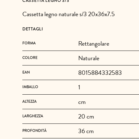
CASSETTA LEGNO S/3
Cassetta legno naturale s/3 20x36x7.5
DETTAGLI
Rettangolare
FORMA
Naturale
COLORE
8015884332583
EAN
1
IMBALLO
cm
ALTEZZA
20 cm
LARGHEZZA
36 cm
PROFONDITÀ