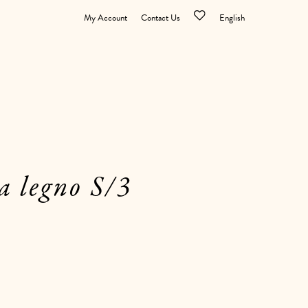
My Account
Contact Us
English
a legno S/3