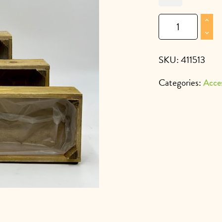
Cassetta
legno
S/3
quantity
SKU:
411513
Categories:
Acce