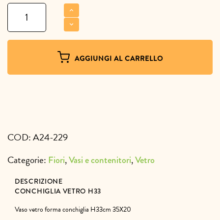
Conchiglia
vetro
H33
quantità
AGGIUNGI AL CARRELLO
COD:
A24-229
Categorie:
,
,
Fiori
Vasi e contenitori
Vetro
DESCRIZIONE
CONCHIGLIA VETRO H33
Vaso vetro forma conchiglia H33cm 35X20