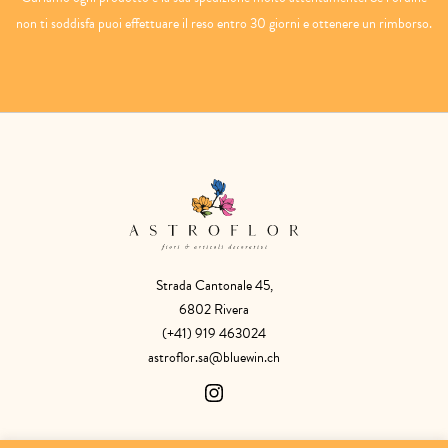
non ti soddisfa puoi effettuare il reso entro 30 giorni e ottenere un rimborso.
Strada Cantonale 45,
6802 Rivera
(+41) 919 463024
astroflor.sa@bluewin.ch