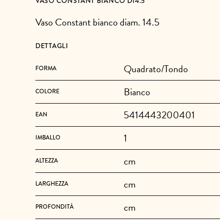
VASO CONSTANT BIANCO D14.5
Vaso Constant bianco diam. 14.5
DETTAGLI
Quadrato/Tondo
FORMA
Bianco
COLORE
5414443200401
EAN
1
IMBALLO
cm
ALTEZZA
cm
LARGHEZZA
cm
PROFONDITÀ