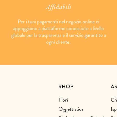
Affidabili
Per i tuoi pagamenti nel negozio online ci
appoggiamo a piattaforme conosciute a livello
globale per la trasparenza e il servizio garantito a
ogni cliente.
SHOP
A
Fiori
Ch
Oggettistica
Isp