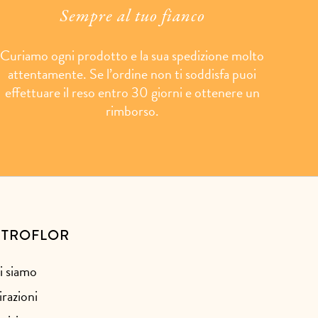
Sempre al tuo fianco
Curiamo ogni prodotto e la sua spedizione molto
attentamente. Se l’ordine non ti soddisfa puoi
effettuare il reso entro 30 giorni e ottenere un
rimborso.
STROFLOR
i siamo
irazioni