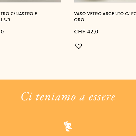
ETRO C/NASTRO E
VASO VETRO ARGENTO C/ 
I S/3
ORO
,0
CHF
42,0
Ci teniamo a essere