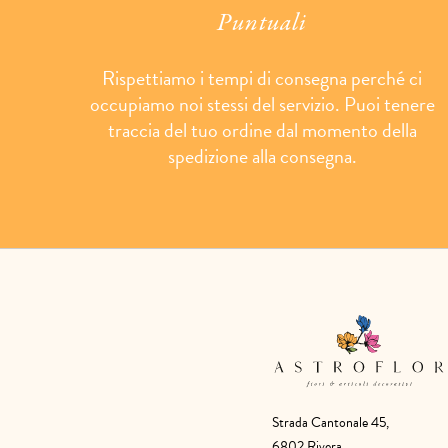
Puntuali
Rispettiamo i tempi di consegna perché ci
occupiamo noi stessi del servizio. Puoi tenere
traccia del tuo ordine dal momento della
spedizione alla consegna.
Strada Cantonale 45,
6802 Rivera