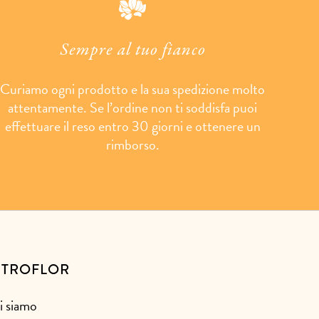
Sempre al tuo fianco
Curiamo ogni prodotto e la sua spedizione molto
attentamente. Se l’ordine non ti soddisfa puoi
effettuare il reso entro 30 giorni e ottenere un
rimborso.
STROFLOR
i siamo