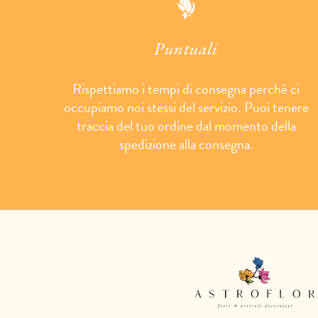
Puntuali
Rispettiamo i tempi di consegna perché ci
occupiamo noi stessi del servizio. Puoi tenere
traccia del tuo ordine dal momento della
spedizione alla consegna.