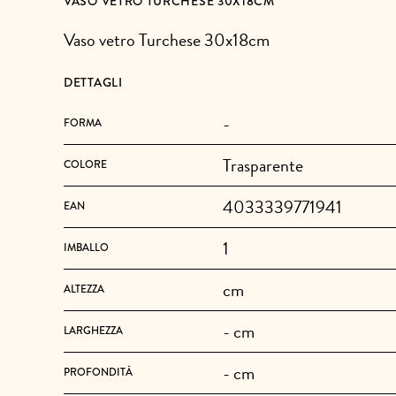
VASO VETRO TURCHESE 30X18CM
Vaso vetro Turchese 30x18cm
DETTAGLI
-
FORMA
Trasparente
COLORE
4033339771941
EAN
1
IMBALLO
cm
ALTEZZA
- cm
LARGHEZZA
- cm
PROFONDITÀ