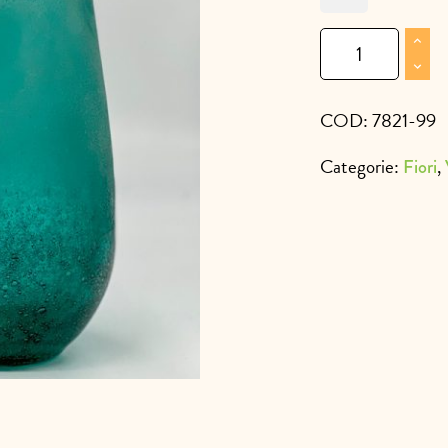
Vaso
vetro
turchese
30x18cm
COD:
7821-99
quantità
Categorie:
,
Fiori