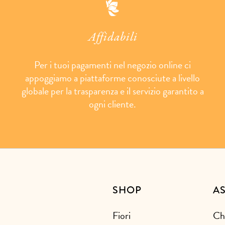
Affidabili
Per i tuoi pagamenti nel negozio online ci
appoggiamo a piattaforme conosciute a livello
globale per la trasparenza e il servizio garantito a
ogni cliente.
SHOP
A
Fiori
Ch