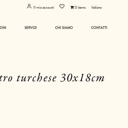
Il mio account
0 items
Italiano
ONI
SERVIZI
CHI SIAMO
CONTATTI
etro turchese 30x18cm